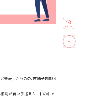
ると発表したものの、
市場予想
834
体相場が買い手控えムードの中で