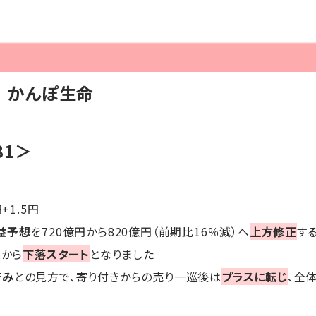
】かんぽ生命
81＞
円+1.5円
益予想
を720億円から820億円（前期比16％減）へ
上方修正
す
とから
下落スタート
となりました
済み
との見方で、寄り付きからの売り一巡後は
プラスに転じ
、全