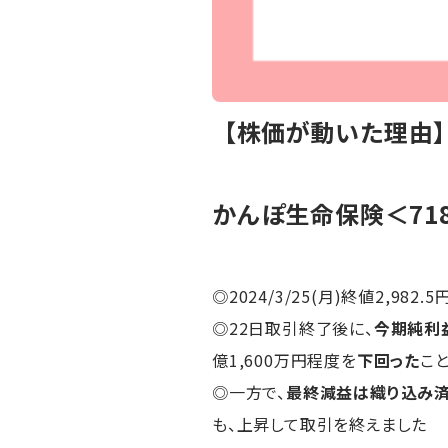
【株価が動いた理由
かんぽ生命保険＜71
◎2024/3/25(月)終値2,982.5
◎22日取引終了後に、
今期純利
億1,600万円程度を
下回った
こ
◎一方で、
最終減益は織り込み
も、上昇して取引を終えました