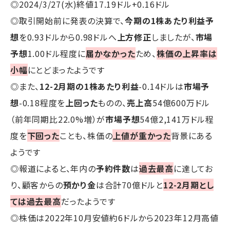
◎2024/3/27(水)終値17.19ドル+0.16ドル
◎取引開始前に発表の決算で、
今期の1株あたり利益予
想
を0.93ドルから0.98ドルへ
上方修正
しましたが、
市場
予想
1.00ドル程度に
届かなかった
ため、
株価の上昇率は
小幅
にとどまったようです
◎また、
12-2月期の1株あたり利益
-0.14ドルは
市場予
想
-0.18程度を
上回った
ものの、
売上高
54億600万ドル
（前年同期比22.0%増）が
市場予想
54億2,141万ドル程
度を
下回った
ことも、株価の
上値が重かった
背景にある
ようです
◎報道によると、年内の
予約件数
は
過去最高
に達してお
り、顧客からの
預かり金
は合計70億ドルと
12-2月期とし
ては過去最高
だったようです
◎株価は2022年10月安値約6ドルから2023年12月高値