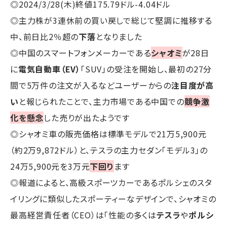
◎2024/3/28(木)終値175.79ドル-4.04ドル
◎主力株が3連休前の買い戻しで総じて堅調に推移する
中、前日比2％超の
下落
となりました
◎中国のスマートフォンメーカーである
シャオミ
が28日
に
電気自動車（EV）
「SUV」の受注を開始し、最初の27分
間で5万件の注文が入るなどユーザーからの
注目度が高
い
と報じられたことで、主力市場である中国での
競争激
化を懸念
した売りが出たようです
◎シャオミ車の販売価格は標準モデルで21万5,900元
（約2万9,872ドル）と、テスラの主力セダン「モデル3」の
24万5,900元を3万元
下回り
ます
◎報道によると、高級スポーツカーであるポルシェのスタ
イリングに類似したスポーティーなデザインで、シャオミの
最高経営責任者（CEO）は「性能の多くは
テスラ
や
ポルシ