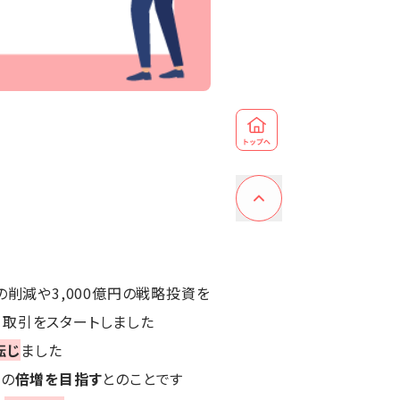
の削減や3,000億円の戦略投資を
て取引をスタートしました
転じ
ました
らの
倍増を目指す
とのことです