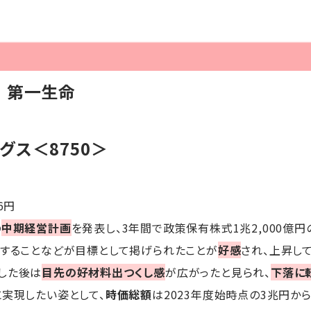
】第一生命
グス＜8750＞
76円
の
中期経営計画
を発表し、3年間で政策保有株式1兆2,000億円
とすることなどが目標として掲げられたことが
好感
され、上昇し
した後は
目先の好材料出つくし感
が広がったと見られ、
下落に
に実現したい姿として、
時価総額
は2023年度始時点の3兆円か