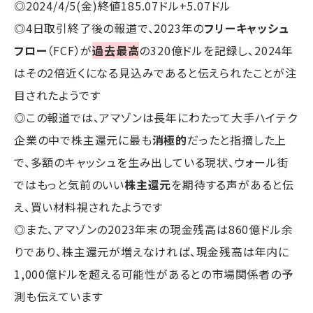
◎2024/4/5(金)終値185.07ドル+5.07ドル
◎4日取引終了後の報道で、2023年の
フリーキャッシュ
フロー
（FCF）が
過去最高
の320億ドルを記録し、2024年
はその2倍近くになる見込みであると伝えられたことが注
目されたようです
◎この報道では、アマゾンは長年にわたって大手ハイテク
企業の中で株主還元に最も
消極的
だったと指摘した上
で、多額のキャッシュを生み出している現状、ウォール街
ではもっと気前のいい
株主還元
を期待する声があると伝
え、買い材料視されたようです
◎また、アマゾンの2023年末の現金残高は860億ドル余
りであり、株主還元が増えなければ、現金残高は年内に
1,000億ドルを超える可能性があるとの市場関係者の予
測も伝えています