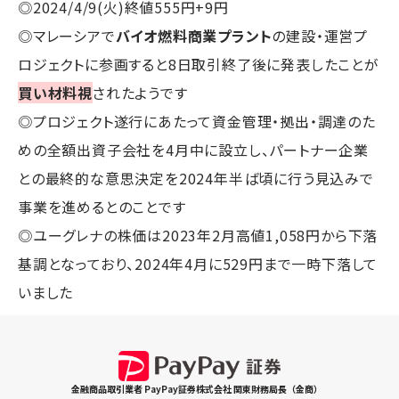
◎2024/4/9(火)終値555円+9円
◎マレーシアで
バイオ燃料商業プラント
の建設・運営プ
ロジェクトに参画すると8日取引終了後に発表したことが
買い材料視
されたようです
◎プロジェクト遂行にあたって資金管理・拠出・調達のた
めの全額出資子会社を4月中に設立し、パートナー企業
との最終的な意思決定を2024年半ば頃に行う見込みで
事業を進めるとのことです
◎ユーグレナの株価は2023年2月高値1,058円から下落
基調となっており、2024年4月に529円まで一時下落して
いました
金融商品取引業者 PayPay証券株式会社 関東財務局長（金商）