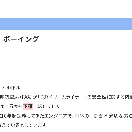
】ボーイング
-3.44ドル
航空局（FAA）が「787ドリームライナー」の
安全性
に関する
内
は上昇から
下落
に転じました
10年超勤務してきたエンジニアで、胴体の一部が不適切な方
訴えているとしています