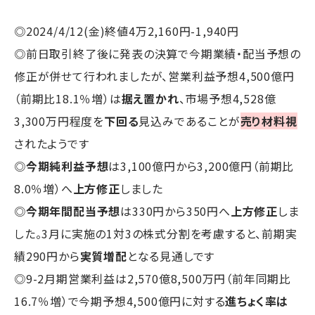
◎2024/4/12(金)終値4万2,160円-1,940円
◎前日取引終了後に発表の決算で今期業績・配当予想の
修正が併せて行われましたが、営業利益予想4,500億円
（前期比18.1％増）は
据え置かれ
、市場予想4,528億
3,300万円程度を
下回る
見込みであることが
売り材料視
されたようです
◎
今期純利益予想
は3,100億円から3,200億円（前期比
8.0％増）へ
上方修正
しました
◎
今期年間配当予想
は330円から350円へ
上方修正
しま
した。3月に実施の1対3の株式分割を考慮すると、前期実
績290円から
実質増配
となる見通しです
◎9-2月期営業利益は2,570億8,500万円（前年同期比
16.7％増）で今期予想4,500億円に対する
進ちょく率は