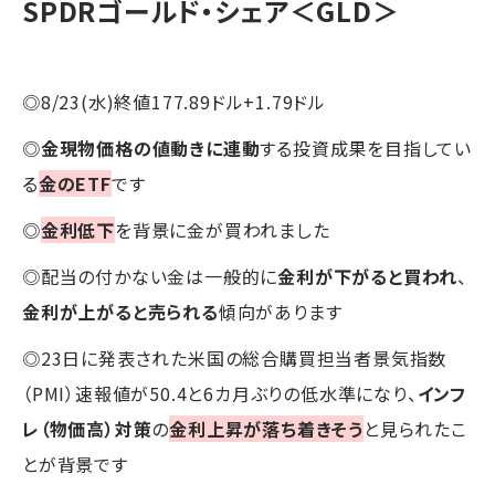
SPDRゴールド・シェア＜GLD＞
◎8/23(水)終値177.89ドル+1.79ドル
◎
金現物価格の値動きに連動
する投資成果を目指してい
る
金のETF
です
◎
金利低下
を背景に金が買われました
◎配当の付かない金は一般的に
金利が下がると買われ
、
金利が上がると売られる
傾向があります
◎23日に発表された米国の総合購買担当者景気指数
（PMI）速報値が50.4と6カ月ぶりの低水準になり、
インフ
レ（物価高）対策
の
金利上昇が落ち着きそう
と見られたこ
とが背景です