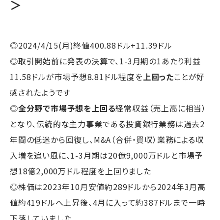
＞
◎2024/4/15(月)終値400.88ドル+11.39ドル
◎取引開始前に発表の決算で、1-3月期の1あたり利益
11.58ドルが市場予想8.81ドル程度を
上回った
ことが好
感されたようです
◎
全分野で市場予想を上回る
経常収益（売上高に相当）
となり、伝統的な主力事業である投資銀行業務は過去2
年間の低迷から回復し、M&A（合併・買収）業務による収
入増を追い風に、1-3月期は20億9,000万ドルと市場予
想18億2,000万ドル程度を上回りました
◎株価は2023年10月安値約289ドルから2024年3月高
値約419ドルへ上昇後、4月に入って約387ドルまで一時
下落していました