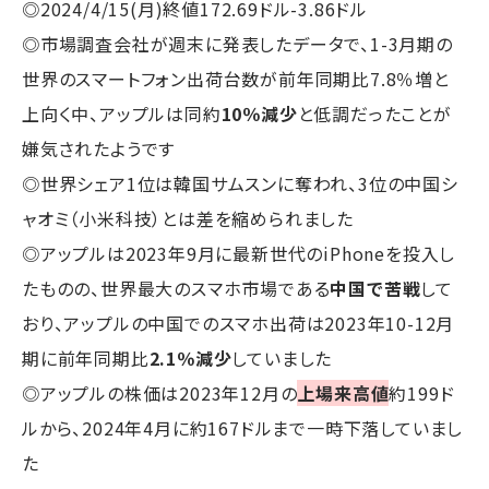
◎2024/4/15(月)終値172.69ドル-3.86ドル
◎市場調査会社が週末に発表したデータで、1-3月期の
世界のスマートフォン出荷台数が前年同期比7.8％増と
上向く中、アップルは同約
10％減少
と低調だったことが
嫌気されたようです
◎世界シェア1位は韓国サムスンに奪われ、3位の中国シ
ャオミ（小米科技）とは差を縮められました
◎アップルは2023年9月に最新世代のiPhoneを投入し
たものの、世界最大のスマホ市場である
中国で苦戦
して
おり、アップルの中国でのスマホ出荷は2023年10-12月
期に前年同期比
2.1％減少
していました
◎アップルの株価は2023年12月の
上場来高値
約199ド
ルから、2024年4月に約167ドルまで一時下落していまし
た