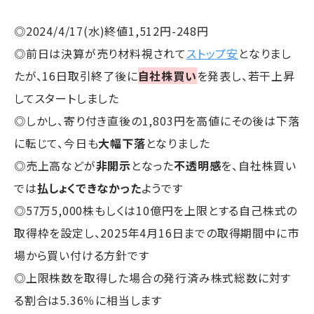
◎2024/4/17(水)終値1,512円-248円
◎前日は決算が売り材料視されて
ストップ安
となりまし
たが、16日取引終了後に
自社株買い
を発表し、若干上昇
してスタートしました
◎しかし、寄り付き直後の1,803円を高値にその後は下落
に転じて、今日も
大幅下落
となりました
◎売上高などが
非開示
となった
不透明感
を、自社株買い
では
払しょくできなかった
ようです
◎57万5,000株もしくは10億円を上限とする自己株式の
取得枠を設定し、2025年4月16日までの取得期間中に市
場から買い付ける方針です
◎上限株数を取得した場合の発行済み株式総数に対す
る割合は5.36％に相当します