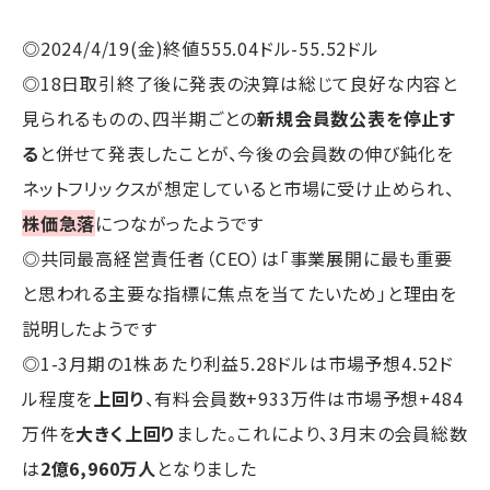
◎2024/4/19(金)終値555.04ドル-55.52ドル
◎18日取引終了後に発表の決算は総じて良好な内容と
見られるものの、四半期ごとの
新規会員数公表を停止す
る
と併せて発表したことが、今後の会員数の伸び鈍化を
ネットフリックスが想定していると市場に受け止められ、
株価急落
につながったようです
◎共同最高経営責任者（CEO）は「事業展開に最も重要
と思われる主要な指標に焦点を当てたいため」と理由を
説明したようです
◎1-3月期の1株あたり利益5.28ドルは市場予想4.52ド
ル程度を
上回り
、有料会員数+933万件は市場予想+484
万件を
大きく上回り
ました。これにより、3月末の会員総数
は
2億6,960万人
となりました