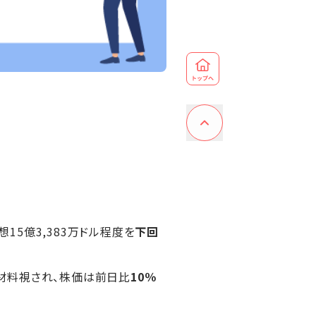
15億3,383万ドル程度を
下回
材料視され、株価は前日比
10％