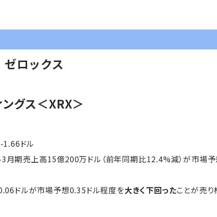
】ゼロックス
ィングス＜XRX＞
-1.66ドル
3月期売上高15億200万ドル（前年同期比12.4%減）が市場予想
.06ドルが市場予想0.35ドル程度を
大きく下回った
ことが売り