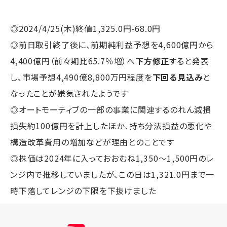
◎2024/4/25(木)終値1,325.0円-68.0円
◎前日取引終了後に、前期純利益予想を4,600億円から
4,400億円（前々期比65.7％増）へ
下方修正
すると発表
し、市場予想4,490億8,800万円程度を
下回る見込み
と
なったことが嫌気されたようです
◎オートモーティブの一部の事業に関連するのれん減損
損失約100億円を計上したほか、持ち分法損益の悪化や
構造改革費用の増加などが理由とのことです
◎株価は2024年に入っておおむね1,350～1,500円のレ
ンジ内で推移していましたが、この日は1,321.0円まで一
時下落してレンジの下限を下抜けました