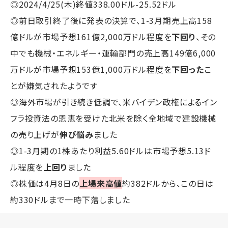
◎2024/4/25(木)終値338.00ドル-25.52ドル
◎前日取引終了後に発表の決算で、1-3月期売上高158
億ドルが市場予想161億2,000万ドル程度を
下回り
、その
中でも機械・エネルギー・運輸部門の売上高149億6,000
万ドルが市場予想153億1,000万ドル程度を
下回った
こ
とが嫌気されたようです
◎海外市場が引き続き低調で、米バイデン政権によるイン
フラ投資法の恩恵を受けた北米を除く全地域で建設機械
の売り上げが
伸び悩み
ました
◎1-3月期の1株あたり利益5.60ドルは市場予想5.13ド
ル程度を
上回り
ました
◎株価は4月8日の
上場来高値
約382ドルから、この日は
約330ドルまで一時下落しました