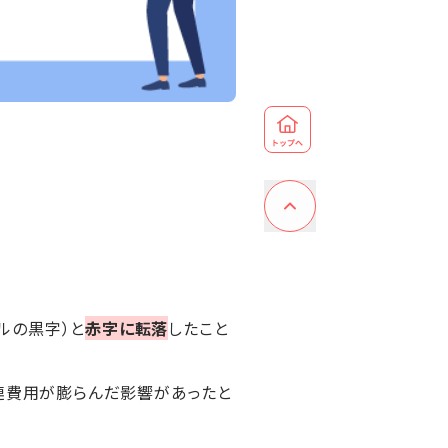
ルの黒字）と
赤字に転落
したこと
連費用が膨らんだ影響があったと