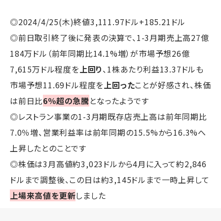
◎2024/4/25(木)終値3,111.97ドル+185.21ドル
◎前日取引終了後に発表の決算で、1-3月期売上高27億
184万ドル（前年同期比14.1%増）が市場予想26億
7,615万ドル程度を
上回り
、1株あたり利益13.37ドルも
市場予想11.69ドル程度を
上回った
ことが好感され、株価
は前日比
6％超の急騰
となったようです
◎レストラン事業の1-3月期既存店売上高は前年同期比
7.0％増、営業利益率は前年同期の15.5%から16.3%へ
上昇したとのことです
◎株価は3月高値約3,023ドルから4月に入って約2,846
ドルまで調整後、この日は約3,145ドルまで一時上昇して
上場来高値を更新
しました