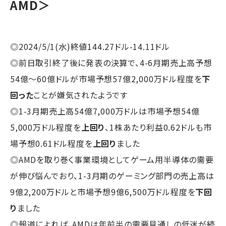
AMD＞
◎2024/5/1(水)終値144.27ドル-14.11ドル
◎前日取引終了後に発表の決算で、4-6月期売上高予想
54億～60億ドルが市場予想57億2,000万ドル程度を
下
回った
ことが嫌気されたようです
◎1-3月期売上高54億7,000万ドルは市場予想54億
5,000万ドル程度を
上回り
、1株あたり利益0.62ドルも市
場予想0.61ドル程度を
上回り
ました
◎AMDを取り巻く事業環境としてゲーム用半導体の需要
が伸び悩んでおり、1-3月期のゲーミング部門の売上高は
9億2,200万ドルと市場予想9億6,500万ドル程度を
下回
り
ました
◎報道によれば、AMDは年前半の需要見通しの低迷が続