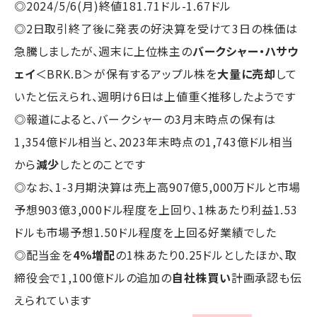
◎2024/5/6(月)終値181.71ドル-1.67ドル
◎2日取引終了後に発表の好決算を受けて3日の株価は
急騰しましたが、週末に上位株主の
バークシャー・ハサウ
ェイ
＜BRK.B＞が保有するアップル株を
大量に売却
して
いたと伝えられ、週明け6日は上値重く推移したようです
◎報道によると、バークシャーの3月末時点の保有は
1,354億ドル相当と、2023年末時点の1,743億ドル相当
から
減少
したとのことです
◎なお、1-3月期決算は売上高907億5,000万ドルと市場
予想903億3,000ドル程度を上回り、1株あたり利益1.53
ドルも市場予想1.50ドル程度を上回る好業績でした
◎配当金を
4％増配
の1株あたり0.25ドルとしたほか、取
締役会で1,100億ドルの追加の
自社株買い
計画承認も伝
えられています