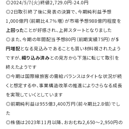
◎2024/5/7(火)終値2,729.0円-24.0円
◎2日取引終了後に発表の決算で、今期純利益予想
1,000億円（前期比4.7％増）が市場予想988億円程度を
上回った
ことが好感され、上昇スタートとなりました
◎また、今期の年間配当予想80円（前期実績75円）が
5
円増配
となる見込みであることも買い材料視されたよう
ですが、
織り込み済み
との見方から下落に転じて取引を
終えたようです
◎今期は国際線旅客の需給バランスはタイトな状況が続
くと想定する中、事業構造改革の推進によりさらなる成長
を実現していくとしています
◎前期純利益は955億3,400万円（前々期比2.8倍）でし
た
◎株価は2023年11月以降、おおむね2,650～2,950円の