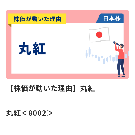
【株価が動いた理由】丸紅
丸紅＜8002＞