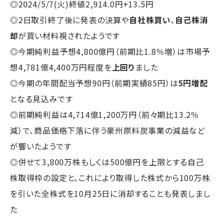
◎2024/5/7(火)終値2,914.0円+13.5円
◎2日取引終了後に発表の決算や
自社株買い
、
自己株消
却
が買い材料視されたようです
◎今期純利益予想4,800億円（前期比1.8％増）は市場予
想4,781億4,400万円程度を
上回り
ました
◎今期の年間配当予想90円（前期実績85円）は
5円増配
となる見込みです
◎前期純利益は4,714億1,200万円（前々期比13.2％
減）で、商品価格下落に伴う豪州原料炭事業の減益など
が響いたようです
◎併せて3,800万株もしくは500億円を上限とする自己
株取得枠の設定と、これにより取得した株式から100万株
を引いた全株式を10月25日に消却することも発表しまし
た