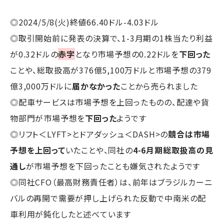
◎2024/5/8(火)終値66.40ドル-4.03ドル
◎取引開始前に発表の決算で、1-3月期の1株当たり利益
が0.32ドルの
赤字
となり市場予想の0.22ドルを
下回った
ことや、総取扱高が376億5,100万ドルと市場予想の379
億3,000万ドルに
届かなかった
ことから売られました
◎配車サービスは市場予想を上回ったものの、配達や貨
物部門が市場予想を
下回った
ようです
◎リフト＜LYFT>とドアダッシュ＜DASH>の
競合は市場
予想を上回って
いたことや、同社の
4-6月期総取扱高の見
通し
が市場予想を下回ったことも嫌気されたようです
◎同社CFO（最高財務責任者）は、前年はブラジルカーニ
バルの再開で需要が押し上げられた反動で中南米の配
車利用が鈍化したと述べています