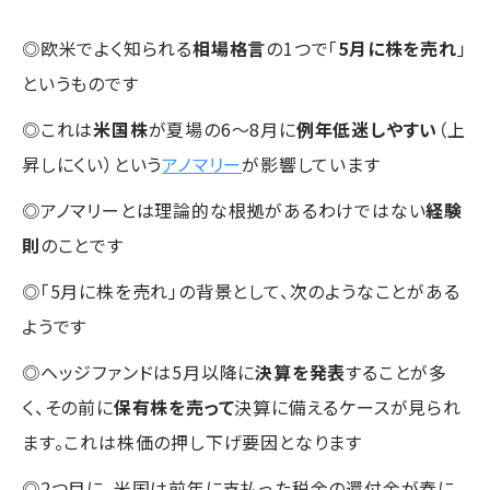
◎欧米でよく知られる
相場格言
の1つで「
5月に株を売れ
」
というものです
◎これは
米国株
が夏場の6～8月に
例年低迷しやすい
（上
昇しにくい）という
アノマリー
が影響しています
◎アノマリーとは理論的な根拠があるわけではない
経験
則
のことです
◎「5月に株を売れ」の背景として、次のようなことがある
ようです
◎ヘッジファンドは5月以降に
決算を発表
することが多
く、その前に
保有株を売って
決算に備えるケースが見られ
ます。これは株価の押し下げ要因となります
◎2つ目に、米国は前年に支払った税金の還付金が春に