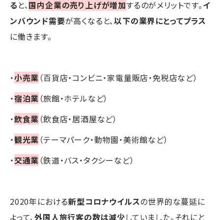
る
と、
国内企業の売り上げが増加
するのがメリットです。
イ
ンバウンド需要
が高くなると、
以下の業界にとってプラス
に働きます。
・
小売業
（百貨店・コンビニ・家電量販店・免税店など）
・
宿泊業
（旅館・ホテルなど）
・
飲食業
（飲食店・居酒屋など）
・
観光業
（テーマパーク・動物園・美術館など）
・
交通業
（鉄道・バス・タクシーなど）
2020年における
新型コロナウイルス
の世界的な蔓延に
よって、
外国人旅行客の数は減少
していました。それにと