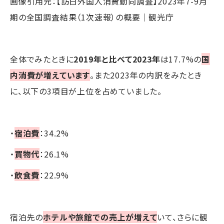
画像引用元：【訪日外国人消費動向調査】2023年7-9月
期の全国調査結果（1次速報）の概要｜観光庁
全体でみたときに
2019年と比べて2023年
は17.7%の
国
内消費が増えています
。また2023年の内訳をみたとき
に、以下の3項目が上位を占めていました。
・
宿泊費
：34.2%
・
買物代
：26.1%
・
飲食費
：22.9%
宿泊先の
ホテルや旅館での売上が増えて
いて、さらに観