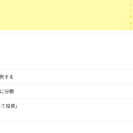
例する
に分散
たて投資」