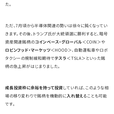
た。
ただ、7月頃から半導体関連の勢いは徐々に鈍くなってい
きます。その後、トランプ氏が大統領選に勝利すると、暗号
資産関連銘柄の
コインベース・グローバル
＜COIN＞や
ロビンフッド・マーケッツ
＜HOOD＞、自動運転車やロボ
タクシーの規制緩和期待で
テスラ
＜TSLA＞といった銘
柄の急上昇がはじまりました。
成長投資枠に余裕を持って投資
していれば、このような相
場の移り変わりで銘柄を機動的に
入れ替え
ることも可能
です。