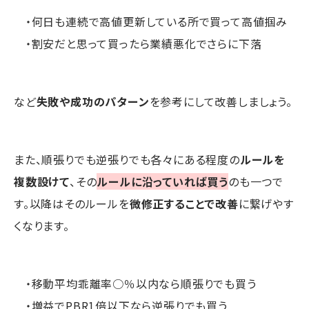
・何日も連続で高値更新している所で買って高値掴み
・割安だと思って買ったら業績悪化でさらに下落
など
失敗や成功のパターン
を参考にして改善しましょう。
また、順張りでも逆張りでも各々にある程度の
ルールを
複数設けて
、その
ルールに沿っていれば買う
のも一つで
す。以降はそのルールを
微修正することで改善
に繋げやす
くなります。
・移動平均乖離率○％以内なら順張りでも買う
・増益でPBR1倍以下なら逆張りでも買う