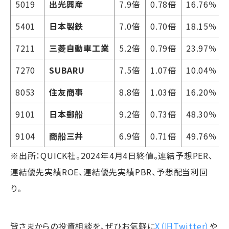
5019
出光興産
7.9倍
0.78倍
16.76％
5401
日本製鉄
7.0倍
0.70倍
18.15％
7211
三菱自動車工業
5.2倍
0.79倍
23.97％
7270
SUBARU
7.5倍
1.07倍
10.04％
8053
住友商事
8.8倍
1.03倍
16.20％
9101
日本郵船
9.2倍
0.73倍
48.30％
9104
商船三井
6.9倍
0.71倍
49.76％
※出所：QUICK社。2024年4月4日終値。連結予想PER、
連結優先実績ROE、連結優先実績PBR、予想配当利回
り。
皆さまからの投資相談を、ぜひお気軽に
X（旧Twitter）
や