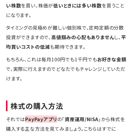
い株数
を買い、株価が
低いときには多い株数
を買うこと
になります。
タイミングの見極めが難しい個別株で、定時定額の分散
投資ができますので、
高値掴みの心配もありません
し、
平
均買いコストの低減
も期待できます。
もちろん、これは毎月100円でも1千円でも
お好きな金額
で、実際に行えますのでどなたでもチャレンジしていただ
けます。
株式の購入方法
それでは
PayPayアプリ
の「
資産運用/NISA
」から株式を
購入する主な方法を見てみましょう。こちらはすでに