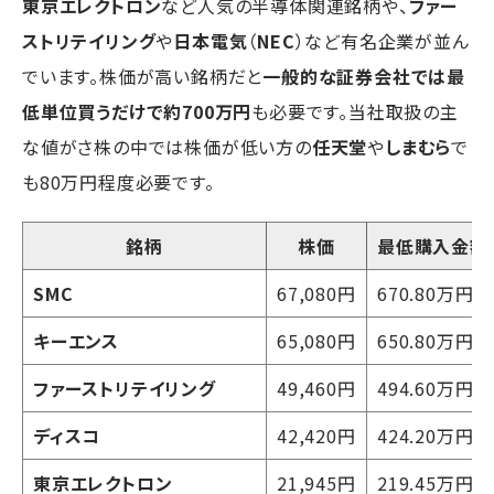
東京エレクトロン
など人気の半導体関連銘柄や、
ファー
ストリテイリング
や
日本電気
（
NEC
）など有名企業が並ん
でいます。株価が高い銘柄だと
一般的な証券会社では最
低単位買うだけで約700万円
も必要です。当社取扱の主
な値がさ株の中では株価が低い方の
任天堂
や
しまむら
で
も80万円程度必要です。
銘柄
株価
最低購入金額
SMC
67,080円
670.80万円
キーエンス
65,080円
650.80万円
ファーストリテイリング
49,460円
494.60万円
ディスコ
42,420円
424.20万円
東京エレクトロン
21,945円
219.45万円