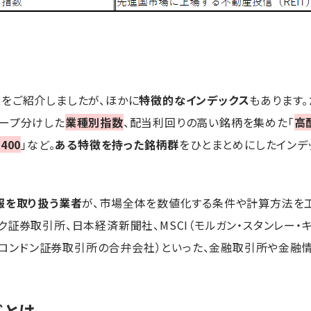
をご紹介しましたが、ほかに
特徴的なインデックス
もあります
ループ分けした
業種別指数
、配当利回りの高い銘柄を集めた「
高
400
」など。
ある特徴を持った銘柄群
をひとまとめにしたインデ
報を取り扱う業者
が、市場全体を数値化する条件や計算方法を
証券取引所、日本経済新聞社、MSCI（モルガン・スタンレー・
Time社とロンドン証券取引所の合弁会社）といった、金融取引所や金
ドとは