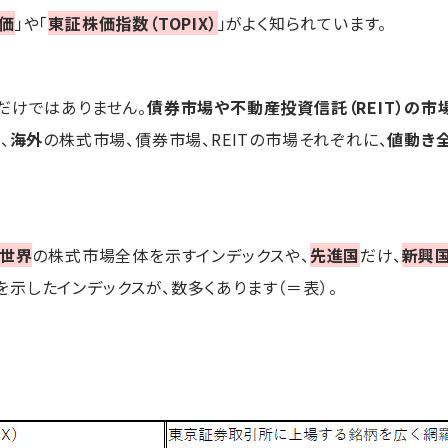
価
」や「
東証株価指数（TOPIX）
」がよく知られています。
だけではありません。
債券市場や不動産投資信託（REIT）の市
、
海外
の株式市場、債券市場、REITの市場それぞれに、
値動き
世界
の株式市場全体を示すインデックスや、
先進国
だけ、
新興
示したインデックスが、数多くあります（＝表）。