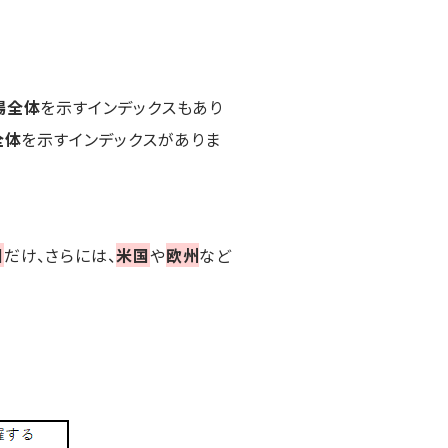
場全体
を示すインデックスもあり
全体
を示すインデックスがありま
国
だけ、さらには、
米国
や
欧州
など