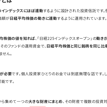
のインデックスにほぼ連動
するように設計された投資信託です。例
価額が
日経平均株価の動きに連動
するように運用されています
均株価の値を知れば
、「日経225インデックスオープン」の
動き
そのファンドの運用資金で、
日経平均株価と同じ銘柄を同じ比
ません。
が必要
です。個人投資家ひとりのお金では到底無理な話です。
可能です。
から集めて一つの
大きな財産にまとめ
、その財産で複数の投資