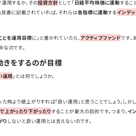
で運用するか、その
投資方針
として「
日経平均株価に連動
するこ
論見書に記載されていれば、それらは
各指標に連動
する
インデッ
ことを運用目標
に」と書かれていたら、
アクティブファンド
です。
命なのです。
動きをするのが目標
い運用
」とは何でしょうか。
った時より値上がりすれば「良い運用」と思うことでしょう。しかし
で上がったり下がったり
することが最大の目的です。つまり、
イ
がり
しないと良い運用とは言えないのです。