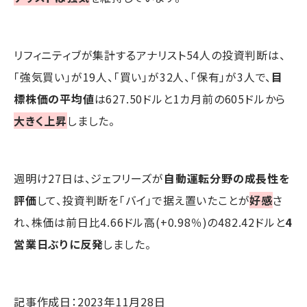
リフィニティブが集計するアナリスト54人の投資判断は、
「強気買い」が19人、「買い」が32人、「保有」が3人で、
目
標株価の平均値
は627.50ドルと1カ月前の605ドルから
大きく上昇
しました。
週明け27日は、ジェフリーズが
自動運転分野の成長性を
評価
して、投資判断を「バイ」で据え置いたことが
好感
さ
れ、株価は前日比4.66ドル高(+0.98％)の482.42ドルと
4
営業日ぶりに反発
しました。
記事作成日：2023年11月28日