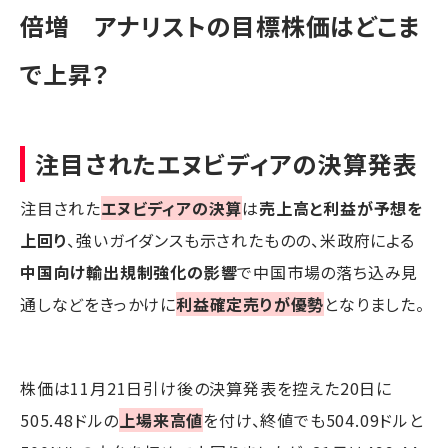
倍増 アナリストの目標株価はどこま
で上昇？
注目されたエヌビディアの決算発表
注目された
エヌビディアの決算
は
売上高と利益が予想を
上回り
、強いガイダンスも示されたものの、米政府による
中国向け輸出規制強化の影響
で中国市場の落ち込み見
通しなどをきっかけに
利益確定売りが優勢
となりました。
株価は11月21日引け後の決算発表を控えた20日に
505.48ドルの
上場来高値
を付け、終値でも504.09ドルと