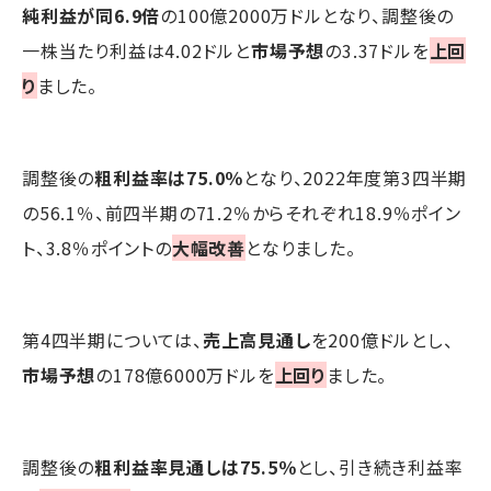
純利益が同6.9倍
の100億2000万ドルとなり、調整後の
一株当たり利益は4.02ドルと
市場予想
の3.37ドルを
上回
り
ました。
調整後の
粗利益率は75.0％
となり、2022年度第3四半期
の56.1％、前四半期の71.2％からそれぞれ18.9％ポイン
ト、3.8％ポイントの
大幅改善
となりました。
第4四半期については、
売上高見通し
を200億ドルとし、
市場予想
の178億6000万ドルを
上回り
ました。
調整後の
粗利益率見通しは75.5％
とし、引き続き利益率