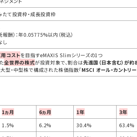
マネジメント
みたて投資枠・成長投資枠
し
酬）：年0.05775%以内（税込）
なし
運用コスト
を目指すeMAXIS Slimシリーズの1つ
た
全世界の株式
が投資対象で、割合は
先進国（日本含む）が約8
の大型・中型株で構成された株価指数「
MSCI オール・カントリ
1ヵ月
6ヵ月
1年
3年
1.5%
6.2%
30.4%
63.4%