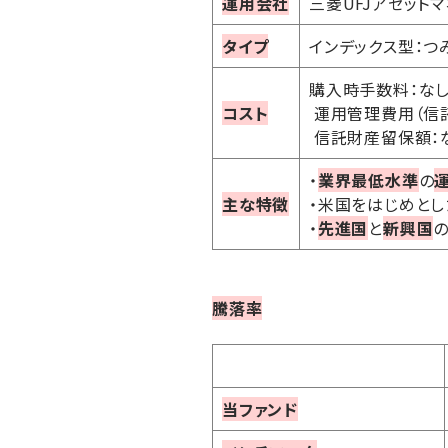
運用会社
三菱UFJアセット
タイプ
インデックス型：つ
購入時手数料：な
コスト
運用管理費用（信託報
信託財産留保額：
・
業界最低水準
の
主な特徴
・米国をはじめとし
・
先進国
と
新興国
騰落率
当ファンド