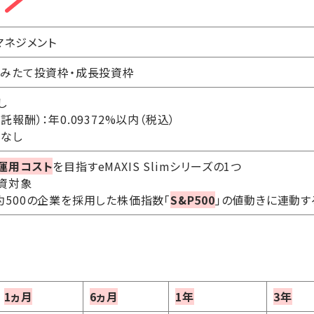
マネジメント
つみたて投資枠・成長投資枠
し
報酬）：年0.09372%以内（税込）
：なし
運用コスト
を目指すeMAXIS Slimシリーズの1つ
資対象
約500の企業を採用した株価指数「
S&P500
」の値動きに連動
1ヵ月
6ヵ月
1年
3年