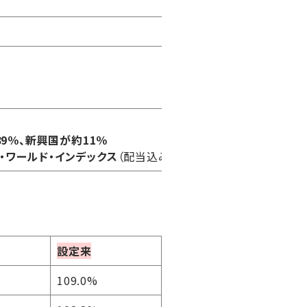
9％、新興国が約11％
ー・ワールド・インデックス
（配当込み、円換算ベース）」に連動
設定来
109.0%