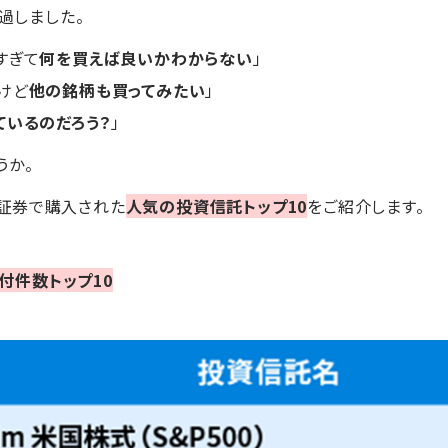
過しました。
すぎて
何を買えば良いかわからない
」
けど
他の銘柄も買ってみたい
」
ているのだろう？
」
うか。
ay証券で購入された
人気の投資信託トップ10
をご紹介します。
買付件数トップ10