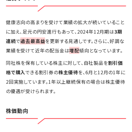
健康志向の高まりを受けて業績の拡大が続いていること
に加え、足元の円安進行もあって、2024年12月期は
3期
連続
で
過去最高益
を更新する見通しです。さらに、好調な
業績を受けて近年の配当金は
増配
傾向となっています。
同社株を保有している株主に対して、自社製品を
割引価
格で購入
できる割引券の
株主優待
を、6月と12月の1年に
2回実施しています。1年以上継続保有の場合は株主優待
の優遇が受けられます。
株価動向