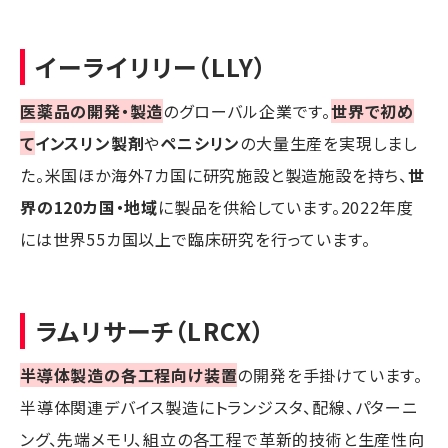
イーライリリー（LLY）
医薬品の開発・製造
のグローバル企業です。
世界で初め
て
インスリン製剤
や
ペニシリン
の大量生産を実現しまし
た。米国ほか海外7カ国に研究施設と製造施設を持ち、
世
界の120カ国・地域
に製品を供給しています。2022年度
には世界55カ国以上で臨床研究を行っています。
ラムリサーチ（LRCX）
半導体製造の各工程向け装置
の開発を手掛けています。
半導体関連デバイス製造にトランジスタ、配線、パターニ
ング、先端メモリ、組立の各工程で革新的技術と生産性向