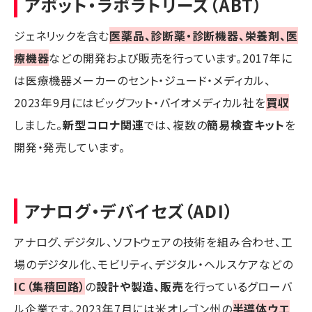
アボット・ラボラトリーズ（ABT）
ジェネリックを含む
医薬品、診断薬・診断機器、栄養剤、医
療機器
などの開発および販売を行っています。2017年に
は医療機器メーカーのセント・ジュード・メディカル、
2023年9月にはビッグフット・バイオメディカル社を
買収
しました。
新型コロナ関連
では、複数の
簡易検査キット
を
開発・発売しています。
アナログ・デバイセズ（ADI）
アナログ、デジタル、ソフトウェアの技術を組み合わせ、工
場のデジタル化、モビリティ、デジタル・ヘルスケアなどの
IC（集積回路）
の
設計や製造、販売
を行っているグローバ
ル企業です。2023年7月には米オレゴン州の
半導体ウエ