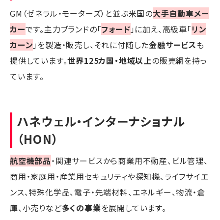
GM（ゼネラル・モーターズ）と並ぶ米国の
大手自動車メー
カー
です。主力ブランドの「
フォード
」に加え、高級車「
リン
カーン
」を製造・販売し、それに付随した
金融サービス
も
提供しています。
世界125カ国・地域以上
の販売網を持っ
ています。
ハネウェル・インターナショナル
（HON）
航空機部品
・関連サービスから商業用不動産、ビル管理、
商用・家庭用・産業用セキュリティや探知機、ライフサイエ
ンス、特殊化学品、電子・先端材料、エネルギー、物流・倉
庫、小売りなど
多くの事業
を展開しています。