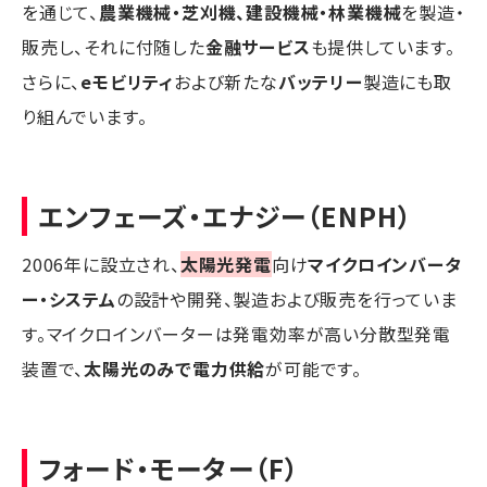
を通じて、
農業機械・芝刈機、建設機械・林業機械
を製造・
販売し、それに付随した
金融サービス
も提供しています。
さらに、
eモビリティ
および新たな
バッテリー
製造にも取
り組んでいます。
エンフェーズ・エナジー（ENPH）
2006年に設立され、
太陽光発電
向け
マイクロインバータ
ー・システム
の設計や開発、製造および販売を行っていま
す。マイクロインバーターは発電効率が高い分散型発電
装置で、
太陽光のみで電力供給
が可能です。
フォード・モーター（F）