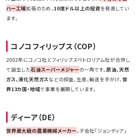
ハー工場
拡張のため、
10億ドル以上の投資
を発表してい
ます。
コノコフィリップス（COP）
2002年にコノコ社とフィリップスペトロリアム社が合併し
て誕生した
石油スーパーメジャー
の一角です。
原油、天然
ガス、液化天然ガス
などの探査、生産、輸送を手がけ、
世
界13カ国・地域
で事業を展開しています。
ディーア（DE）
世界最大級の農業機械メーカー
。子会社「ジョンディア」