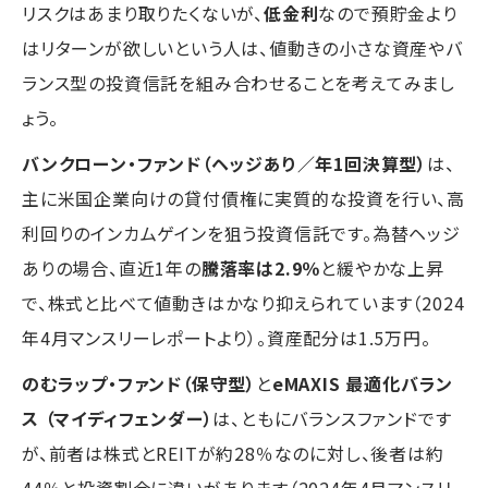
リスクはあまり取りたくないが、
低金利
なので預貯金より
はリターンが欲しいという人は、値動きの小さな資産やバ
ランス型の投資信託を組み合わせることを考えてみまし
ょう。
バンクローン・ファンド（ヘッジあり／年1回決算型）
は、
主に米国企業向けの貸付債権に実質的な投資を行い、高
利回りのインカムゲインを狙う投資信託です。為替ヘッジ
ありの場合、直近1年の
騰落率は2.9％
と緩やかな上昇
で、株式と比べて値動きはかなり抑えられています（2024
年4月マンスリーレポートより）。資産配分は1.5万円。
のむラップ・ファンド（保守型）
と
eMAXIS 最適化バラン
ス （マイディフェンダー）
は、ともにバランスファンドです
が、前者は株式とREITが約28％なのに対し、後者は約
44％と投資割合に違いがあります（2024年4月マンスリ