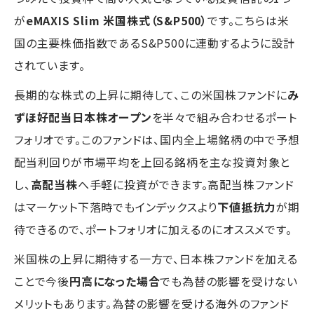
が
eMAXIS Slim 米国株式（S&P500）
です。こちらは米
国の主要株価指数であるS&P500に連動するように設計
されています。
長期的な株式の上昇に期待して、この米国株ファンドに
み
ずほ好配当日本株オープン
を半々で組み合わせるポート
フォリオです。このファンドは、国内全上場銘柄の中で予想
配当利回りが市場平均を上回る銘柄を主な投資対象と
し、
高配当株
へ手軽に投資ができます。高配当株ファンド
はマーケット下落時でもインデックスより
下値抵抗力
が期
待できるので、ポートフォリオに加えるのにオススメです。
米国株の上昇に期待する一方で、日本株ファンドを加える
ことで今後
円高になった場合
でも為替の影響を受けない
メリットもあります。為替の影響を受ける海外のファンド