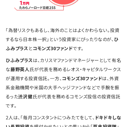
「為替リスクもあるし、海外のことはよくかわらない。投資
するなら日本株一択」という投資家にぴったりなのが、
ひ
ふみプラス
と
コモンズ30ファンド
です。
ひふみプラス
は、カリスマファンドマネージャーとして有名
な
藤野英人
氏が代表を務めるレオス・キャピタルワークス
が運用する投資信託。一方、
コモンズ30ファンド
は、外資
系金融機関や米国の大手ヘッジファンドなどで手腕を振
るった
渋沢健
氏が代表を務めるコモンズ投信の投資信託
です。
2人は、「毎月コンスタントにつみたてをして、
ドキドキしな
い長期投資
を根付かせたい」との思いから「
草食投資隊
」