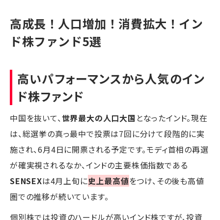
高成長！人口増加！消費拡大！イン
ド株ファンド5選
高いパフォーマンスから人気のイン
ド株ファンド
中国を抜いて、
世界最大の人口大国
となったインド。現在
は、総選挙の真っ最中で投票は7回に分けて段階的に実
施され、6月4日に開票される予定です。モディ首相の再選
が確実視されるなか、インドの主要株価指数である
SENSEX
は4月上旬に
史上最高値
をつけ、その後も高値
圏での推移が続いています。
個別株では投資のハードルが高いインド株ですが、投資