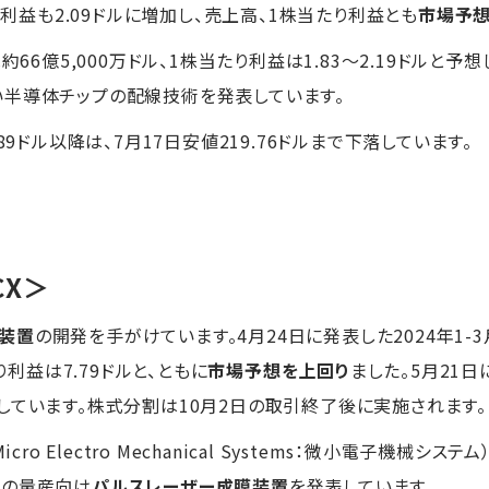
り利益も2.09ドルに増加し、売上高、1株当たり利益とも
市場予
66億5,000万ドル、1株当たり利益は1.83～2.19ドルと予想
い半導体チップの配線技術を発表しています。
.89ドル以降は、7月17日安値219.76ドルまで下落しています。
CX＞
装置
の開発を手がけています。4月24日に発表した2024年1-
り利益は7.79ドルと、ともに
市場予想を上回り
ました。5月21日
しています。株式分割は10月2日の取引終了後に実施されます。
cro Electro Mechanical Systems：微小電子機械シ
初の量産向け
パルスレーザー成膜装置
を発表しています。