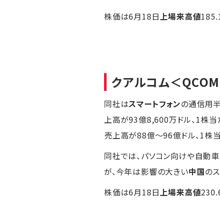
株価は6月18日
上場来高値
18
クアルコム
＜QCO
同社は
スマートフォン
の通信用半
上高が93億8,600万ドル、1株当
売上高が88億～96億ドル、1株当
同社では、パソコン向けや自動
が、今年は影響の大きい
中国
のス
株価は6月18日
上場来高値
23