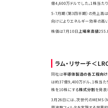
億4,600万ドルでした。1株当た
5-7月期（第3四半期）の売上高は約
向けによりエネルギー効率の高
株価は7月10日
上場来高値
255
ラム・リサーチ
＜LR
同社は
半導体製造の各工程向け
は約37億9,400万ドル、1株当た
株を10株にする
株式分割
を発表
3月26日には、次世代のMEMS（Mi
周波数フィルタを実現する世界