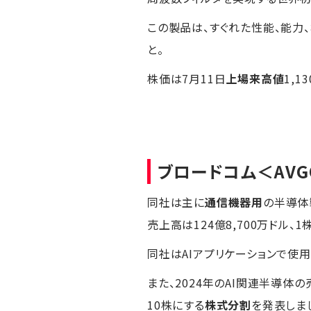
この製品は、すぐれた性能、能力
と。
株価は7月11日
上場来高値
1,1
ブロードコム
＜AV
同社は主に
通信機器用
の半導体
売上高は124億8,700万ドル、1
同社はAIアプリケーションで使
また、2024年のAI関連半導体
10株にする
株式分割
を発表しま