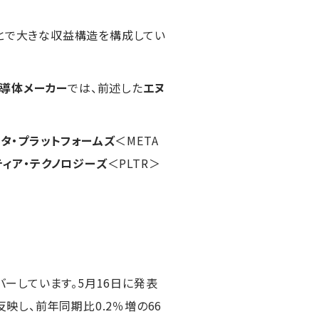
とで大きな収益構造を構成してい
導体メーカー
では、前述した
エヌ
メタ・プラットフォームズ
＜META
ティア・テクノロジーズ
＜PLTR＞
ーしています。5月16日に発表
反映し、前年同期比0.2％増の66