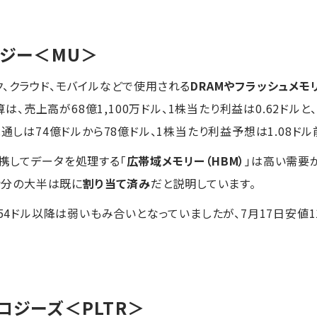
ロジー
＜MU＞
ク、クラウド、モバイルなどで使用される
DRAMやフラッシュメモ
算は、売上高が68億1,100万ドル、1株当たり利益は0.62ドルと
見通しは74億ドルから78億ドル、1株当たり利益予想は1.08ド
携してデータを処理する「
広帯域メモリー（HBM）
」は高い需要
供給分の大半は既に
割り当て済み
だと説明しています。
7.54ドル以降は弱いもみ合いとなっていましたが、7月17日安値1
ノロジーズ
＜PLTR＞