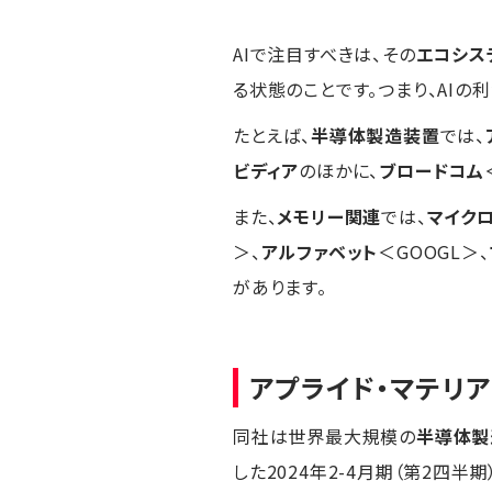
AIで注目すべきは、その
エコシス
る状態のことです。つまり、AIの
たとえば、
半導体製造装置
では、
ビディア
のほかに、
ブロードコム
また、
メモリー関連
では、
マイク
＞、
アルファベット
＜GOOGL＞、
があります。
アプライド・マテリ
同社は世界最大規模の
半導体製
した2024年2-4月期（第2四