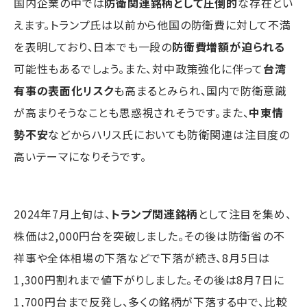
国内企業の中では
防衛関連銘柄として圧倒的
な存在とい
えます。トランプ氏は以前から他国の防衛費に対して不満
を表明しており、日本でも一段の
防衛費増額が迫られる
可能性もあるでしょう。また、対中政策強化に伴って
台湾
有事の表面化リスク
も高まるとみられ、国内で防衛意識
が高まりそうなことも思惑視されそうです。また、
中東情
勢不安
などからハリス氏においても防衛関連は注目度の
高いテーマになりそうです。
2024年7月上旬は、
トランプ関連銘柄
として注目を集め、
株価は2,000円台を突破しました。その後は防衛省の不
祥事や全体相場の下落などで下落が続き、8月5日は
1,300円割れまで値下がりしました。その後は8月7日に
1,700円台まで反発し、多くの銘柄が下落する中で、比較