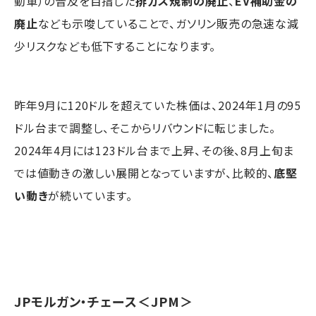
動車）の普及を目指した
排ガス規制の廃止
、
EV補助金の
廃止
なども示唆していることで、ガソリン販売の急速な減
少リスクなども低下することになります。
昨年9月に120ドルを超えていた株価は、2024年1月の95
ドル台まで調整し、そこからリバウンドに転じました。
2024年4月には123ドル台まで上昇、その後、8月上旬ま
では値動きの激しい展開となっていますが、比較的、
底堅
い動き
が続いています。
JPモルガン・チェース
＜JPM＞