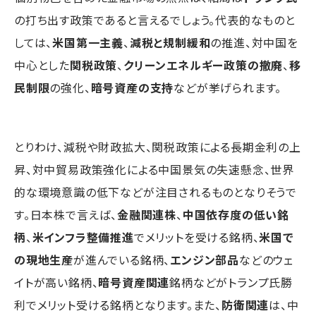
の打ち出す政策であると言えるでしょう。代表的なものと
しては、
米国第一主義
、
減税と規制緩和
の推進、対中国を
中心とした
関税政策
、
クリーンエネルギー政策の撤廃
、
移
民制限
の強化、
暗号資産の支持
などが挙げられます。
とりわけ、減税や財政拡大、関税政策による長期金利の上
昇、対中貿易政策強化による中国景気の失速懸念、世界
的な環境意識の低下などが注目されるものとなりそうで
す。日本株で言えば、
金融関連株
、
中国依存度の低い銘
柄
、
米インフラ整備推進
でメリットを受ける銘柄、
米国で
の現地生産
が進んでいる銘柄、
エンジン部品
などのウェ
イトが高い銘柄、
暗号資産関連
銘柄などがトランプ氏勝
利でメリット受ける銘柄となります。また、
防衛関連
は、中