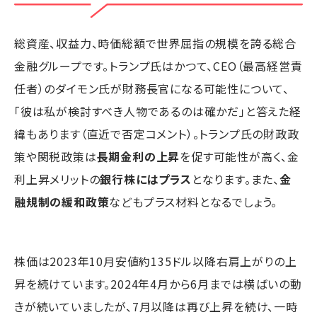
総資産、収益力、時価総額で世界屈指の規模を誇る総合
金融グループです。トランプ氏はかつて、CEO（最高経営責
任者）のダイモン氏が財務長官になる可能性について、
「彼は私が検討すべき人物であるのは確かだ」と答えた経
緯もあります（直近で否定コメント）。トランプ氏の財政政
策や関税政策は
長期金利の上昇
を促す可能性が高く、金
利上昇メリットの
銀行株にはプラス
となります。また、
金
融規制の緩和政策
などもプラス材料となるでしょう。
株価は2023年10月安値約135ドル以降右肩上がりの上
昇を続けています。2024年4月から6月までは横ばいの動
きが続いていましたが、7月以降は再び上昇を続け、一時