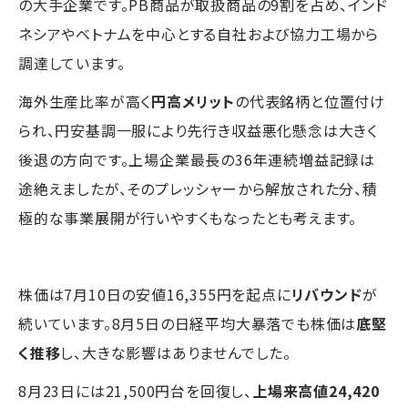
の大手企業です。PB商品が取扱商品の9割を占め、インド
ネシアやベトナムを中心とする自社および協力工場から
調達しています。
海外生産比率が高く
円高メリット
の代表銘柄と位置付け
られ、円安基調一服により先行き収益悪化懸念は大きく
後退の方向です。上場企業最長の36年連続増益記録は
途絶えましたが、そのプレッシャーから解放された分、積
極的な事業展開が行いやすくもなったとも考えます。
株価は7月10日の安値16,355円を起点に
リバウンド
が
続いています。8月5日の日経平均大暴落でも株価は
底堅
く推移
し、大きな影響はありませんでした。
8月23日には21,500円台を回復し、
上場来高値24,420