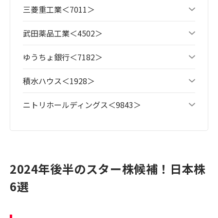
三菱重工業＜7011＞
武田薬品工業＜4502＞
ゆうちょ銀行＜7182＞
積水ハウス＜1928＞
ニトリホールディングス＜9843＞
2024年後半のスター株候補！日本株
6選