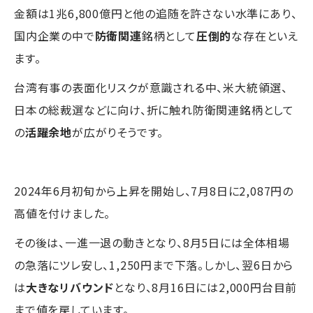
金額は1兆6,800億円と他の追随を許さない水準にあり、
国内企業の中で
防衛関連
銘柄として
圧倒的
な存在といえ
ます。
台湾有事の表面化リスクが意識される中、米大統領選、
日本の総裁選などに向け、折に触れ防衛関連銘柄として
の
活躍余地
が広がりそうです。
2024年6月初旬から上昇を開始し、7月8日に2,087円の
高値を付けました。
その後は、一進一退の動きとなり、8月5日には全体相場
の急落にツレ安し、1,250円まで下落。しかし、翌6日から
は
大きなリバウンド
となり、8月16日には2,000円台目前
まで値を戻しています。