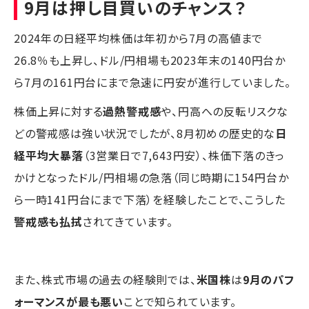
9月は押し目買いのチャンス？
2024年の日経平均株価は年初から7月の高値まで
26.8％も上昇し、ドル/円相場も2023年末の140円台か
ら7月の161円台にまで急速に円安が進行していました。
株価上昇に対する
過熱警戒感
や、円高への反転リスクな
どの警戒感は強い状況でしたが、8月初めの歴史的な
日
経平均大暴落
（3営業日で7,643円安）、株価下落のきっ
かけとなったドル/円相場の急落（同じ時期に154円台か
ら一時141円台にまで下落）を経験したことで、こうした
警戒感も払拭
されてきています。
また、株式市場の過去の経験則では、
米国株
は
9月のパフ
ォーマンスが最も悪い
ことで知られています。