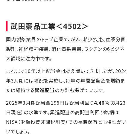
武田薬品工業
＜4502＞
国内製薬業界のトップ企業で、がん、希少疾患、血漿分画
製剤、神経精神疾患、消化器系疾患、ワクチンの6ビジネ
ス領域に注力中です。
これまで10年以上配当金は据え置いてきましたが、2024
年3月期には増配を実施し、毎年の年間配当⾦を増額ま
たは維持する
累進配当
の⽅針も掲げています。
2025年3月期配当金196円は配当利回り
4.46％
（8月23
日現在）の水準です。累進配当の高配当利回り銘柄は
NISA（少額投資非課税制度）での長期保有とも相性がい
いでしょう。