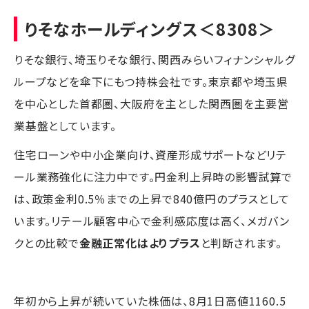
りそなホールディングス
＜8308＞
りそな銀行、埼玉りそな銀行、関西みらいフィナンシャルグ
ループなどを傘下にもつ持株会社です。東京都や埼玉県
を中心とした首都圏、大阪府を主とした関西圏を主要営
業基盤としています。
住宅ローンや中小企業向け、資産形成サポートなどリテ
ール業務強化に注力中です。円金利上昇時の影響試算で
は、政策金利0.5％までの上昇で840億円のプラスとして
います。リテール顧客中心で金利感応度は高く、メガバン
クとの比較で
金融正常化はよりプラス
と判断されます。
年初から上昇が続いていた株価は、8月1日高値1160.5