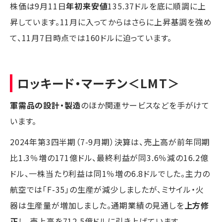
株価は9月11日
年初来安値
135.37ドルを底に順調に上
昇しています。11月に入ってからはさらに上昇基調を強め
て、11月7日時点では160ドルに迫っています。
ロッキード・マーチン
＜LMT＞
軍需品の設計・製造
のほか関連サービスなどを手がけて
います。
2024年第3四半期（7-9月期）決算は、売上高が前年同期
比1.3％増の171億ドル、最終利益が同3.6％減の16.2億
ドル、一株当たり利益は同1％増の6.8ドルでした。主力の
航空では「F-35」の生産が減少しましたが、ミサイル・火
器は生産量が増加しました。通期業績の見通しを
上方修
正
し、売上高を712.5億ドルに引き上げています。