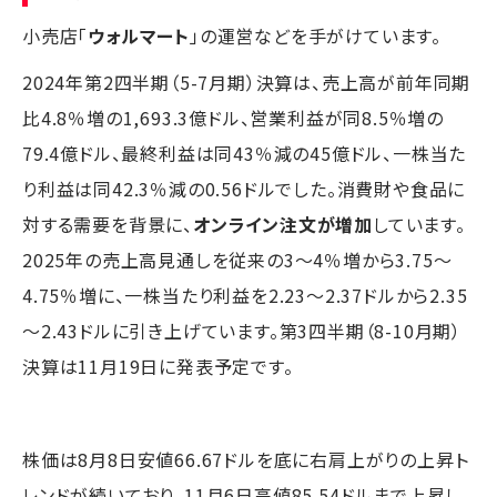
小売店「
ウォルマート
」の運営などを手がけています。
2024年第2四半期（5-7月期）決算は、売上高が前年同期
比4.8％増の1,693.3億ドル、営業利益が同8.5％増の
79.4億ドル、最終利益は同43％減の45億ドル、一株当た
り利益は同42.3％減の0.56ドルでした。消費財や食品に
対する需要を背景に、
オンライン注文が増加
しています。
2025年の売上高見通しを従来の3～4％増から3.75～
4.75％増に、一株当たり利益を2.23～2.37ドルから2.35
～2.43ドルに引き上げています。第3四半期（8-10月期）
決算は11月19日に発表予定です。
株価は8月8日安値66.67ドルを底に右肩上がりの上昇ト
レンドが続いており、11月6日高値85.54ドルまで上昇し