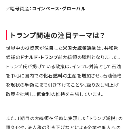
✅暗号資産：
コインベース・グローバル
トランプ関連の注目テーマは？
世界中の投資家が注目した
米国大統領選挙
は、共和党
候補の
ドナルド・トランプ
前大統領の勝利となりました。
トランプ氏が掲げている政策は、インフレ対策として石油
を中心に国内での
化石燃料
の生産を増加させ、石油価格
を現状の半額にまで引き下げることや、繰り返し利上げ
政策を批判し、
低金利
の維持を主張しています。
また、1期目の大統領在任時に実現した「トランプ減税」の
恒久化や、法人税の引き下げなどによる企業や個人への