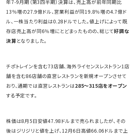
年7-9月期（第3四半期）決算は、売上高が前年同期比
13％増の27.9億ドル、営業利益が同19.8％増の4.7億ド
ル、一株当たり利益は0.28ドルでした。値上げによって既
存店売上高が同6％増にとどまったものの、総じて
好調な
決算
となりました。
チポトレインを含む73店舗、海外ライセンスレストラン1店
舗を含む86店舗の直営レストランを新規オープンさせて
おり、通期では直営レストランは
285～315店をオープン
する予定です。
株価は8月5日安値47.98ドルまで売られましたが、その
後はジリジリと値を上げ、12月6日高値66.06ドルまで上