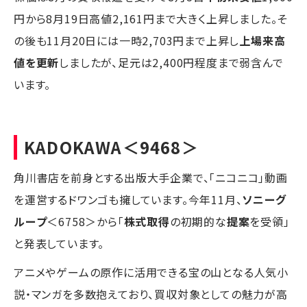
円から8月19日高値2,161円まで大きく上昇しました。そ
の後も11月20日には一時2,703円まで上昇し
上場来高
値を更新
しましたが、足元は2,400円程度まで弱含んで
います。
KADOKAWA
＜9468＞
角川書店を前身とする出版大手企業で、「ニコニコ」動画
を運営するドワンゴも擁しています。今年11月、
ソニーグ
ループ
＜6758＞から「
株式取得
の初期的な
提案
を受領」
と発表しています。
アニメやゲームの原作に活用できる宝の山となる人気小
説・マンガを多数抱えており、買収対象としての魅力が高