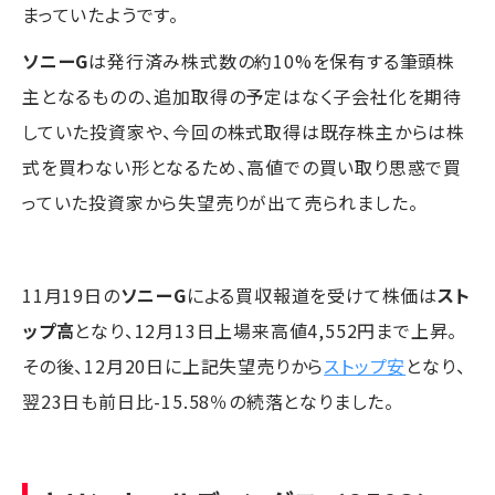
まっていたようです。
ソニーG
は発行済み株式数の約10%を保有する筆頭株
主となるものの、追加取得の予定はなく子会社化を期待
していた投資家や、今回の株式取得は既存株主からは株
式を買わない形となるため、高値での買い取り思惑で買
っていた投資家から失望売りが出て売られました。
11月19日の
ソニーG
による買収報道を受けて株価は
スト
ップ高
となり、12月13日上場来高値4,552円まで上昇。
その後、12月20日に上記失望売りから
ストップ安
となり、
翌23日も前日比-15.58％の続落となりました。