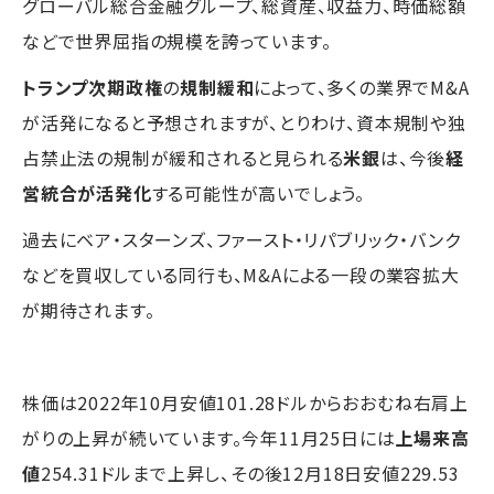
グローバル総合金融グループ、総資産、収益力、時価総額
などで世界屈指の規模を誇っています。
トランプ次期政権
の
規制緩和
によって、多くの業界でM&A
が活発になると予想されますが、とりわけ、資本規制や独
占禁止法の規制が緩和されると見られる
米銀
は、今後
経
営統合が活発化
する可能性が高いでしょう。
過去にベア・スターンズ、ファースト・リパブリック・バンク
などを買収している同行も、M&Aによる一段の業容拡大
が期待されます。
株価は2022年10月安値101.28ドルからおおむね右肩上
がりの上昇が続いています。今年11月25日には
上場来高
値
254.31ドルまで上昇し、その後12月18日安値229.53