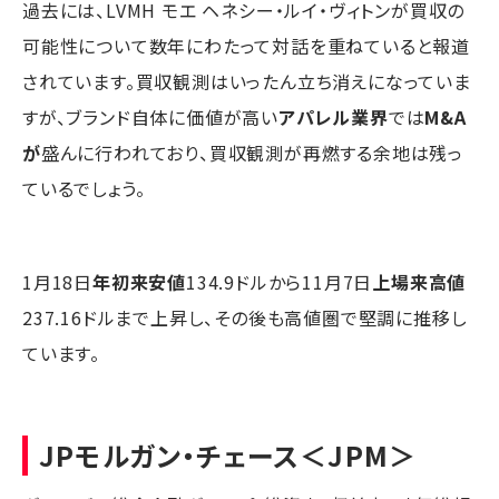
過去には、LVMH モエ ヘネシー・ルイ・ヴィトンが買収の
可能性について数年にわたって対話を重ねていると報道
されています。買収観測はいったん立ち消えになっていま
すが、ブランド自体に価値が高い
アパレル業界
では
M&A
が
盛んに行われており、買収観測が再燃する余地は残っ
ているでしょう。
1月18日
年初来安値
134.9ドルから11月7日
上場来高値
237.16ドルまで上昇し、その後も高値圏で堅調に推移し
ています。
JPモルガン・チェース
＜JPM＞