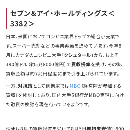
セブン＆アイ・ホールディングス
＜
3382＞
日本、米国においてコンビニ業界トップの総合小売業で
す。スーパー売却などの事業再編を進めています。今年8
月にカナダのコンビニ大手「
クシュタール
」から、およそ
390億ドル（約5兆8000億円）で
買収提案
を受け、その後、
買収金額は約7兆円程度にまで引き上げられています。
一方、
対抗策
として創業家では
MBO
（経営陣が参加する
買収）を検討しており、国内大手5銀行がMBO実現に向け
た融資の検討を現在行っているようです。
株価は8月の買収報道を受けて8月5日
年初来安値
1,600