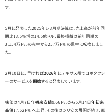
す。
5月に発表した2025年1-3月期決算は、売上高が前年同
期比13.5％増の14.5億ドル、最終損益は前年同期の
3,154万ドルの赤字から257万ドルの黒字に転換しまし
た。
2月10日に、早ければ
2026年
にテキサス州でロボタクシ
ーのサービスを
開始
すると発表しています。
株価は4月7日
年初来安値
9.66ドルから5月14日
年初来
高値
17.52ドルへ上昇。その後はジリ安の展開が続き、直