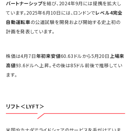
パートナーシップ
を結び、2024年9月には提携を拡大し
ています。2025年6月10日には、ロンドンで
レベル4完全
自動運転車
の公道試験を開発および開始する史上初の
計画を発表しています。
株価は4月7日
年初来安値
60.63ドルから5月20日
上場来
高値
93.6ドルへ上昇。その後は85ドル前後で推移してい
ます。
リフト
＜LYFT＞
米国やカナダでライドシェアのサービスを手がけていま