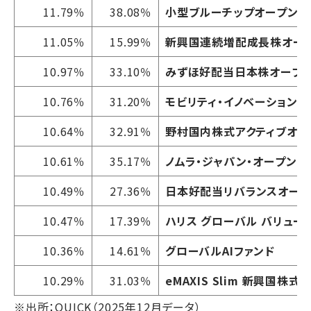
11.79％
38.08％
小型ブルーチップオープン
11.05％
15.99％
新興国連続増配成長株オー
10.97％
33.10％
みずほ好配当日本株オープ
10.76％
31.20％
モビリティ・イノベーション・
10.64％
32.91％
野村国内株式アクティブオー
10.61％
35.17％
ノムラ・ジャパン・オープン
10.49％
27.36％
日本好配当リバランスオープ
10.47％
17.39％
ハリス グローバル バリュー
10.36％
14.61％
グローバルAIファンド
10.29％
31.03％
eMAXIS Slim 新興国株
※出所：QUICK（2025年12月データ）