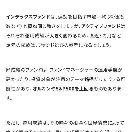
インデックスファンド
は、連動を目指す市場平均（株価指
数など）と
概ね同じ動き
をしますが、
アクティブファンド
は
それぞれ運用成績が
大きく変わる
ため、直近3カ月など
足元の成績は、ファンド選びの参考になるでしょう。
好成績のファンドは、ファンドマネージャーの
運用手腕
が
高かったり、投資対象が注目の
テーマ銘柄
だったりする可
能性があり、
オルカンやS&P500を上回る
ものもありま
す。
ただし、運用成績は、その時々の相場や世界情勢によって
大きく変わるものです。 目先の成績だけでなく、過去1年