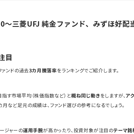
20～三菱UFJ 純金ファンド、みずほ好
注目
扱ファンドの過去
3カ月騰落率
をランキングでご紹介します。
目指す市場平均（株価指数など）と
概ね同じ動き
をしますが、
ア
カ月など足元の成績は、ファンド選びの参考になるでしょう。
ネージャーの
運用手腕
が高かったり、投資対象が注目の
テーマ銘