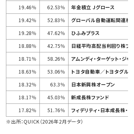
19.46％
62.53％
年金積立 Jグロース
19.42％
52.83％
グローバル自動運転関連株式
19.28％
47.62％
ひふみプラス
18.88％
42.75％
日経平均高配当利回り株ファ
18.71％
58.26％
アムンディ・ターゲット・ジャ
18.63％
53.06％
トヨタ自動車／トヨタグルー
18.32％
63.3％
日本新興株オープン
18.17％
45.03％
新成長株ファンド
17.82％
51.76％
フィデリティ・日本成長株・フ
※出所：QUICK（2026年2月データ）