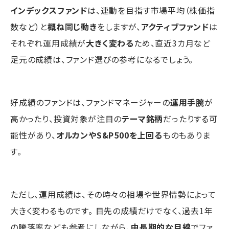
インデックスファンド
は、連動を目指す市場平均（株価指
数など）と
概ね同じ動き
をしますが、
アクティブファンド
は
それぞれ運用成績が
大きく変わる
ため、直近3カ月など
足元の成績は、ファンド選びの参考になるでしょう。
好成績のファンドは、ファンドマネージャーの
運用手腕
が
高かったり、投資対象が注目の
テーマ銘柄
だったりする可
能性があり、
オルカンやS&P500を上回る
ものもありま
す。
ただし、運用成績は、その時々の相場や世界情勢によって
大きく変わるものです。 目先の成績だけでなく、過去1年
の騰落率なども参考にしながら、
中長期的な目線
でファ