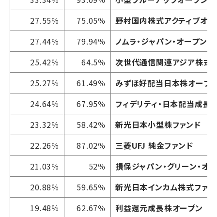
27.55％
75.05％
野村国内株式アクティブオー
27.44％
79.94％
ノムラ・ジャパン・オープン
25.42％
64.5％
次世代通信関連アジア株式
25.27％
61.49％
みずほ好配当日本株オープ
24.64％
67.95％
フィデリティ・日本配当成長株
23.32％
58.42％
新光日本小型株ファンド
22.26％
87.02％
三菱UFJ 純金ファンド
21.03％
52％
損保ジャパン・グリーン・オ
20.88％
59.65％
新光日本インカム株式ファン
19.48％
62.67％
利益還元成長株オープン