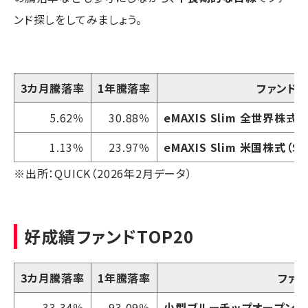
ンド探しをしてみましょう。
3カ月騰落率
1年騰落率
ファンド
5.62％
30.88％
eMAXIS Slim 全世界株式
1.13％
23.97％
eMAXIS Slim 米国株式（S&
※出所：QUICK（2026年2月データ）
好成績ファンドTOP20
3カ月騰落率
1年騰落率
ファ
33.34％
93.09％
小型ブルーチップオープン