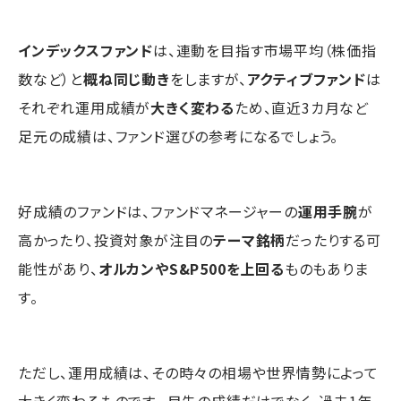
インデックスファンド
は、連動を目指す市場平均（株価指
数など）と
概ね同じ動き
をしますが、
アクティブファンド
は
それぞれ運用成績が
大きく変わる
ため、直近3カ月など
足元の成績は、ファンド選びの参考になるでしょう。
好成績のファンドは、ファンドマネージャーの
運用手腕
が
高かったり、投資対象が注目の
テーマ銘柄
だったりする可
能性があり、
オルカンやS&P500を上回る
ものもありま
す。
ただし、運用成績は、その時々の相場や世界情勢によって
大きく変わるものです。 目先の成績だけでなく、過去1年