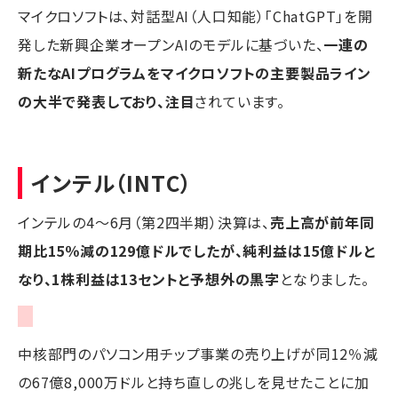
マイクロソフトは、対話型AI（人口知能）「ChatGPT」を開
発した新興企業オープンAIのモデルに基づいた、
一連の
新たなAIプログラムをマイクロソフトの主要製品ライン
の大半で発表しており、注目
されています。
インテル（INTC）
インテルの4～6月（第2四半期）決算は、
売上高が前年同
期比15％減の129億ドルでしたが、純利益は15億ドルと
なり、1株利益は13セントと予想外の黒字
となりました。
中核部門のパソコン用チップ事業の売り上げが同12％減
の67億8,000万ドルと持ち直しの兆しを見せたことに加